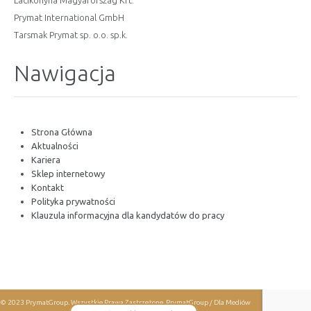
Lacikonyha Magyarország Kft.
Prymat International GmbH
Tarsmak Prymat sp. o.o. sp.k.
Nawigacja
Strona Główna
Aktualności
Kariera
Sklep internetowy
Kontakt
Polityka prywatności
Klauzula informacyjna dla kandydatów do pracy
© 2023 PrymatGroup. Wszystkie Prawa Zastrzeżone.
PrymatGroup / Dla Mediów