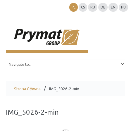
PL
CS
RU
DE
EN
HU
Strona Główna
IMG_5026-2-min
IMG_5026-2-min