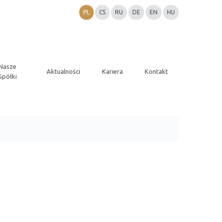
PL
CS
RU
DE
EN
HU
Nasze
Aktualności
Kariera
Kontakt
Spółki