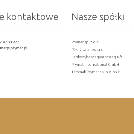
e kontaktowe
Nasze spółki
2 47 33 222
Prymat sp. z o.o.
ymat@prymat.pl
Pěkný-Unimex s.r.o.
Lacikonyha Magyarország Kft.
Prymat International GmbH
Tarsmak Prymat sp. o.o. sp.k.
oup / Dla Mediów