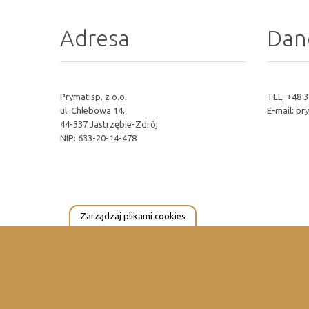
Adresa
Dan
Prymat sp. z o.o.
TEL: +48 3
ul. Chlebowa 14,
E-mail:
pr
44-337 Jastrzębie-Zdrój
NIP: 633-20-14-478
Zarządzaj plikami cookies
© 2023 PrymatGroup. Wszystkie Prawa Zastrzeżone.
PrymatGr