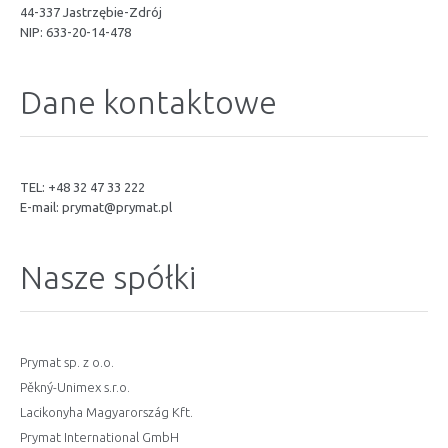
44-337 Jastrzębie-Zdrój
NIP: 633-20-14-478
Dane kontaktowe
TEL: +48 32 47 33 222
E-mail:
prymat@prymat.pl
Nasze spółki
Prymat sp. z o.o.
Pěkný-Unimex s.r.o.
Lacikonyha Magyarország Kft.
Prymat International GmbH