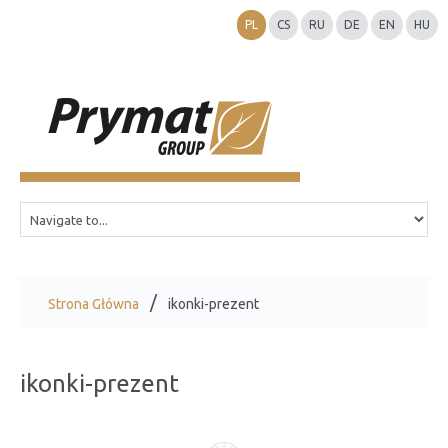
PL
CS
RU
DE
EN
HU
Strona Główna
ikonki-prezent
ikonki-prezent