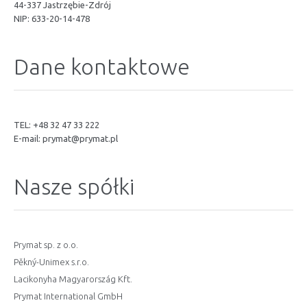
44-337 Jastrzębie-Zdrój
NIP: 633-20-14-478
Dane kontaktowe
TEL: +48 32 47 33 222
E-mail:
prymat@prymat.pl
Nasze spółki
Prymat sp. z o.o.
Pěkný-Unimex s.r.o.
Lacikonyha Magyarország Kft.
Prymat International GmbH