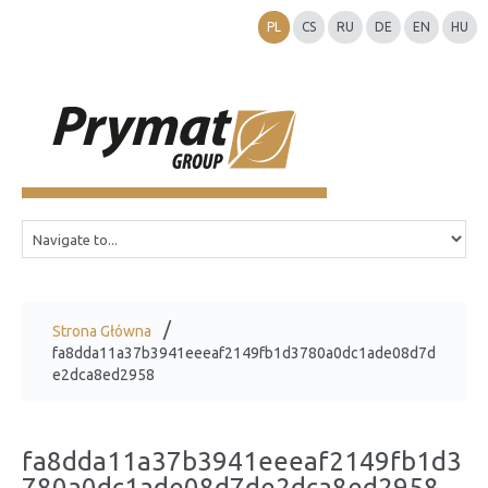
PL
CS
RU
DE
EN
HU
Strona Główna
fa8dda11a37b3941eeeaf2149fb1d3780a0dc1ade08d7d
e2dca8ed2958
fa8dda11a37b3941eeeaf2149fb1d3
780a0dc1ade08d7de2dca8ed2958