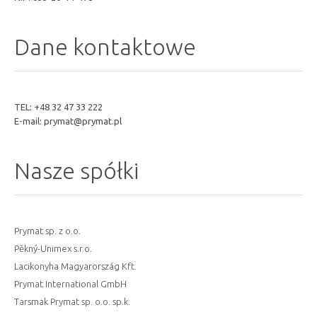
Dane kontaktowe
TEL: +48 32 47 33 222
E-mail:
prymat@prymat.pl
Nasze spółki
Prymat sp. z o.o.
Pěkný-Unimex s.r.o.
Lacikonyha Magyarország Kft.
Prymat International GmbH
Tarsmak Prymat sp. o.o. sp.k.