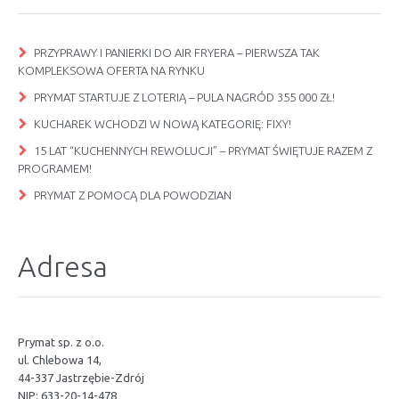
PRZYPRAWY I PANIERKI DO AIR FRYERA – PIERWSZA TAK
KOMPLEKSOWA OFERTA NA RYNKU
PRYMAT STARTUJE Z LOTERIĄ – PULA NAGRÓD 355 000 ZŁ!
KUCHAREK WCHODZI W NOWĄ KATEGORIĘ: FIXY!
15 LAT “KUCHENNYCH REWOLUCJI” – PRYMAT ŚWIĘTUJE RAZEM Z
PROGRAMEM!
PRYMAT Z POMOCĄ DLA POWODZIAN
Adresa
Prymat sp. z o.o.
ul. Chlebowa 14,
44-337 Jastrzębie-Zdrój
NIP: 633-20-14-478