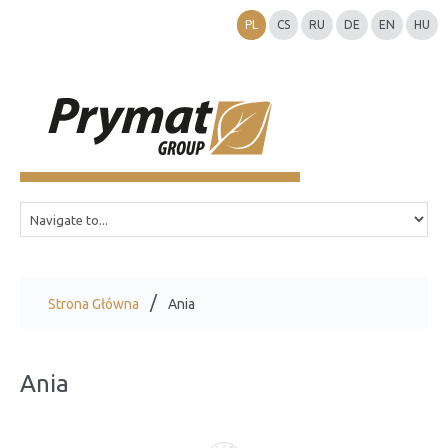
PL
CS
RU
DE
EN
HU
Strona Główna
Ania
Ania