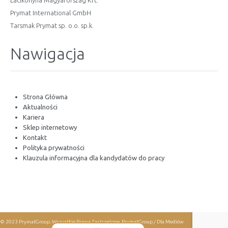
Lacikonyha Magyarország Kft.
Prymat International GmbH
Tarsmak Prymat sp. o.o. sp.k.
Nawigacja
Strona Główna
Aktualności
Kariera
Sklep internetowy
Kontakt
Polityka prywatności
Klauzula informacyjna dla kandydatów do pracy
© 2023 PrymatGroup. Wszystkie Prawa Zastrzeżone.
PrymatGroup / Dla Mediów