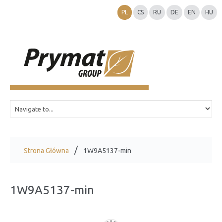
PL
CS
RU
DE
EN
HU
Strona Główna
1W9A5137-min
1W9A5137-min