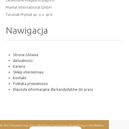
Lacikonyha Magyarország Kft.
Prymat International GmbH
Tarsmak Prymat sp. o.o. sp.k.
Nawigacja
Strona Główna
Aktualności
Kariera
Sklep internetowy
Kontakt
Polityka prywatności
Klauzula informacyjna dla kandydatów do pracy
© 2023 PrymatGroup. Wszystkie Prawa Zastrzeżone.
PrymatGroup / Dla Mediów