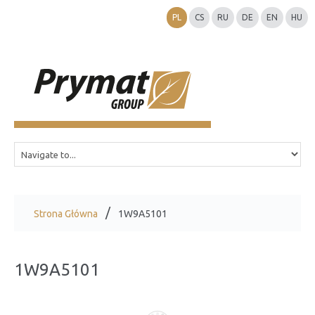
PL
CS
RU
DE
EN
HU
Strona Główna
1W9A5101
1W9A5101