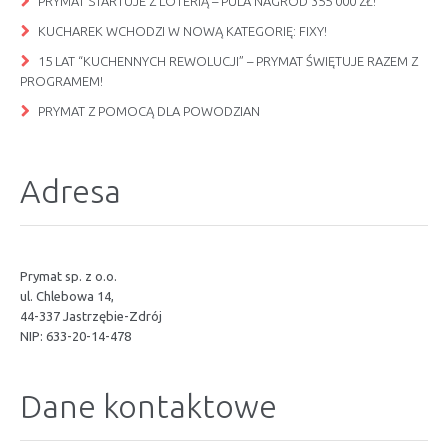
PRYMAT STARTUJE Z LOTERIĄ – PULA NAGRÓD 355 000 ZŁ!
KUCHAREK WCHODZI W NOWĄ KATEGORIĘ: FIXY!
15 LAT “KUCHENNYCH REWOLUCJI” – PRYMAT ŚWIĘTUJE RAZEM Z
PROGRAMEM!
PRYMAT Z POMOCĄ DLA POWODZIAN
Adresa
Prymat sp. z o.o.
ul. Chlebowa 14,
44-337 Jastrzębie-Zdrój
NIP: 633-20-14-478
Dane kontaktowe