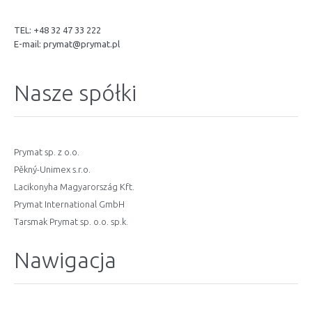
TEL: +48 32 47 33 222
E-mail:
prymat@prymat.pl
Nasze spółki
Prymat sp. z o.o.
Pěkný-Unimex s.r.o.
Lacikonyha Magyarország Kft.
Prymat International GmbH
Tarsmak Prymat sp. o.o. sp.k.
Nawigacja