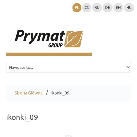
PL
CS
RU
DE
EN
HU
Strona Główna
ikonki_09
ikonki_09