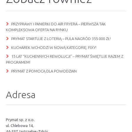
PRZYPRAWY I PANIERKI DO AIR FRYERA – PIERWSZA TAK
KOMPLEKSOWA OFERTA NA RYNKU
PRYMAT STARTUJE Z LOTERIĄ – PULA NAGRÓD 355 000 ZŁ!
KUCHAREK WCHODZI W NOWĄ KATEGORIĘ: FIXY!
15 LAT “KUCHENNYCH REWOLUCJI” – PRYMAT ŚWIĘTUJE RAZEM Z
PROGRAMEM!
PRYMAT Z POMOCĄ DLA POWODZIAN
Adresa
Prymat sp. z o.o.
ul. Chlebowa 14,
44-337 Jastrzębie-Zdrój