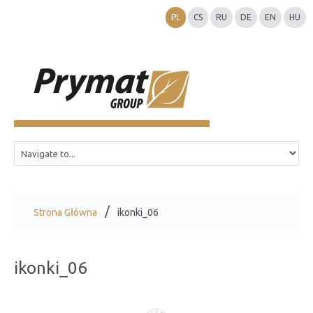
PL
CS
RU
DE
EN
HU
Strona Główna
ikonki_06
ikonki_06