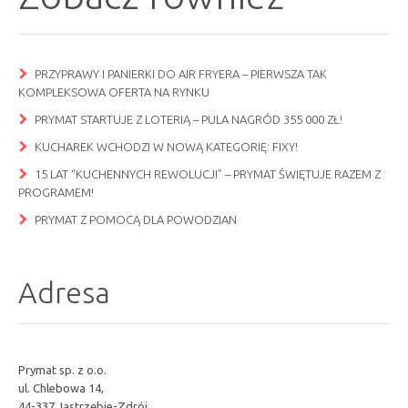
PRZYPRAWY I PANIERKI DO AIR FRYERA – PIERWSZA TAK
KOMPLEKSOWA OFERTA NA RYNKU
PRYMAT STARTUJE Z LOTERIĄ – PULA NAGRÓD 355 000 ZŁ!
KUCHAREK WCHODZI W NOWĄ KATEGORIĘ: FIXY!
15 LAT “KUCHENNYCH REWOLUCJI” – PRYMAT ŚWIĘTUJE RAZEM Z
PROGRAMEM!
PRYMAT Z POMOCĄ DLA POWODZIAN
Adresa
Prymat sp. z o.o.
ul. Chlebowa 14,
44-337 Jastrzębie-Zdrój