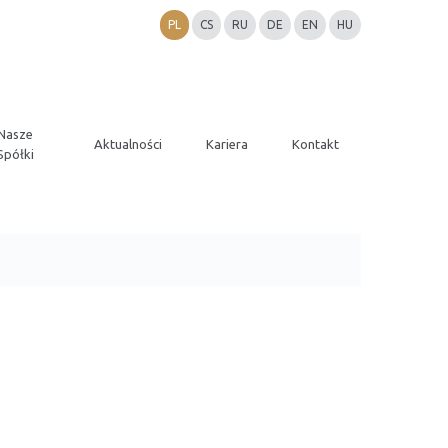
PL
CS
RU
DE
EN
HU
Nasze
Aktualności
Kariera
Kontakt
Spółki