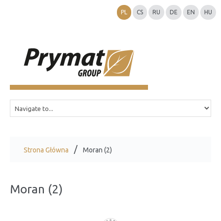
PL
CS
RU
DE
EN
HU
Strona Główna
Moran (2)
Moran (2)