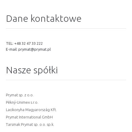
Dane kontaktowe
TEL: +48 32 47 33 222
E-mail:
prymat@prymat.pl
Nasze spółki
Prymat sp. z o.o.
Pěkný-Unimex s.r.o.
Lacikonyha Magyarország Kft.
Prymat International GmbH
Tarsmak Prymat sp. o.o. sp.k.