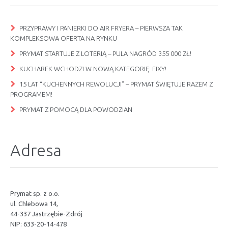
PRZYPRAWY I PANIERKI DO AIR FRYERA – PIERWSZA TAK
KOMPLEKSOWA OFERTA NA RYNKU
PRYMAT STARTUJE Z LOTERIĄ – PULA NAGRÓD 355 000 ZŁ!
KUCHAREK WCHODZI W NOWĄ KATEGORIĘ: FIXY!
15 LAT “KUCHENNYCH REWOLUCJI” – PRYMAT ŚWIĘTUJE RAZEM Z
PROGRAMEM!
PRYMAT Z POMOCĄ DLA POWODZIAN
Adresa
Prymat sp. z o.o.
ul. Chlebowa 14,
44-337 Jastrzębie-Zdrój
NIP: 633-20-14-478