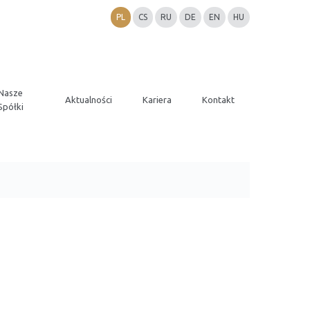
PL
CS
RU
DE
EN
HU
Nasze
Aktualności
Kariera
Kontakt
Spółki