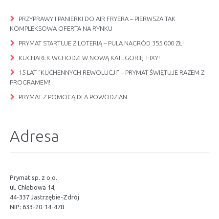
PRZYPRAWY I PANIERKI DO AIR FRYERA – PIERWSZA TAK
KOMPLEKSOWA OFERTA NA RYNKU
PRYMAT STARTUJE Z LOTERIĄ – PULA NAGRÓD 355 000 ZŁ!
KUCHAREK WCHODZI W NOWĄ KATEGORIĘ: FIXY!
15 LAT “KUCHENNYCH REWOLUCJI” – PRYMAT ŚWIĘTUJE RAZEM Z
PROGRAMEM!
PRYMAT Z POMOCĄ DLA POWODZIAN
Adresa
Prymat sp. z o.o.
ul. Chlebowa 14,
44-337 Jastrzębie-Zdrój
NIP: 633-20-14-478