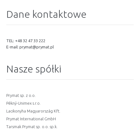
Dane kontaktowe
TEL: +48 32 47 33 222
E-mail:
prymat@prymat.pl
Nasze spółki
Prymat sp. z o.o.
Pěkný-Unimex s.r.o.
Lacikonyha Magyarország Kft.
Prymat International GmbH
Tarsmak Prymat sp. o.o. sp.k.