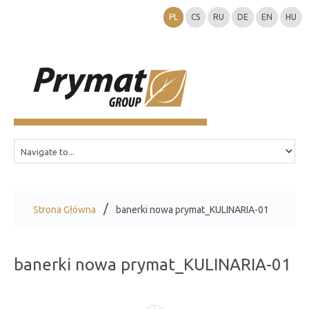
PL
CS
RU
DE
EN
HU
Strona Główna
banerki nowa prymat_KULINARIA-01
banerki nowa prymat_KULINARIA-01