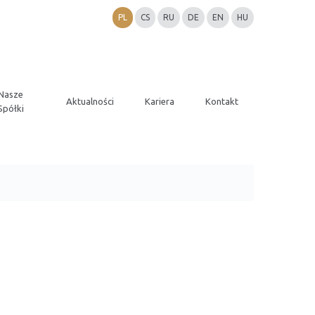
PL
CS
RU
DE
EN
HU
Nasze
Aktualności
Kariera
Kontakt
Spółki