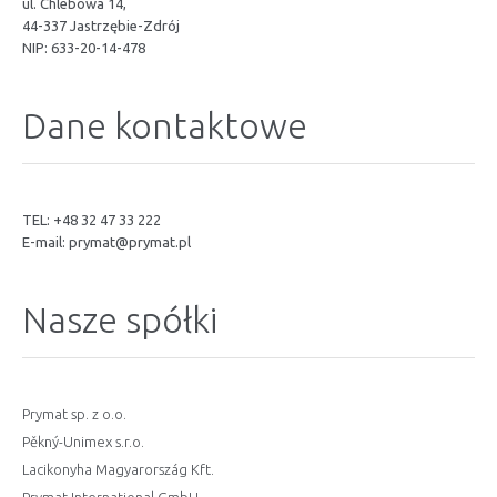
ul. Chlebowa 14,
44-337 Jastrzębie-Zdrój
NIP: 633-20-14-478
Dane kontaktowe
TEL: +48 32 47 33 222
E-mail:
prymat@prymat.pl
Nasze spółki
Prymat sp. z o.o.
Pěkný-Unimex s.r.o.
Lacikonyha Magyarország Kft.