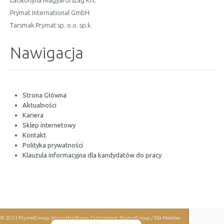
Lacikonyha Magyarország Kft.
Prymat International GmbH
Tarsmak Prymat sp. o.o. sp.k.
Nawigacja
Strona Główna
Aktualności
Kariera
Sklep internetowy
Kontakt
Polityka prywatności
Klauzula informacyjna dla kandydatów do pracy
© 2023 PrymatGroup. Wszystkie Prawa Zastrzeżone.
PrymatGroup / Dla Mediów