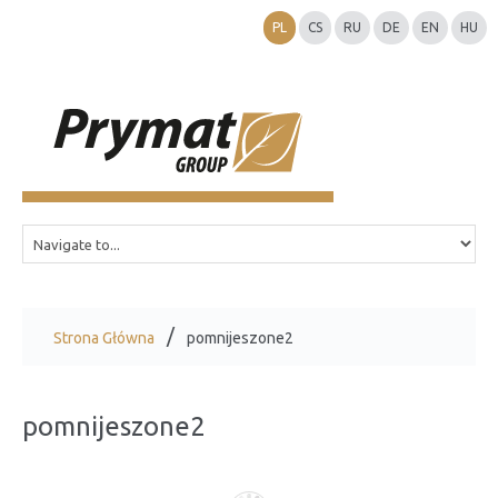
PL
CS
RU
DE
EN
HU
Strona Główna
pomnijeszone2
pomnijeszone2