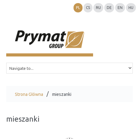
PL
CS
RU
DE
EN
HU
Strona Główna
mieszanki
mieszanki