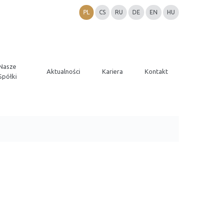
PL
CS
RU
DE
EN
HU
Nasze
Aktualności
Kariera
Kontakt
Spółki