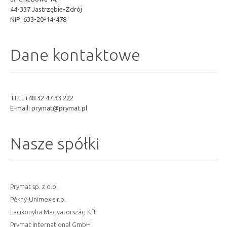
44-337 Jastrzębie-Zdrój
NIP: 633-20-14-478
Dane kontaktowe
TEL: +48 32 47 33 222
E-mail:
prymat@prymat.pl
Nasze spółki
Prymat sp. z o.o.
Pěkný-Unimex s.r.o.
Lacikonyha Magyarország Kft.
Prymat International GmbH