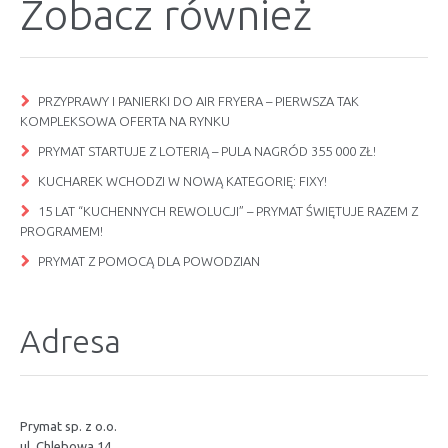
Zobacz również
PRZYPRAWY I PANIERKI DO AIR FRYERA – PIERWSZA TAK
KOMPLEKSOWA OFERTA NA RYNKU
PRYMAT STARTUJE Z LOTERIĄ – PULA NAGRÓD 355 000 ZŁ!
KUCHAREK WCHODZI W NOWĄ KATEGORIĘ: FIXY!
15 LAT “KUCHENNYCH REWOLUCJI” – PRYMAT ŚWIĘTUJE RAZEM Z
PROGRAMEM!
PRYMAT Z POMOCĄ DLA POWODZIAN
Adresa
Prymat sp. z o.o.
ul. Chlebowa 14,