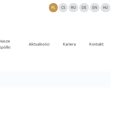
PL
CS
RU
DE
EN
HU
Nasze
Aktualności
Kariera
Kontakt
Spółki