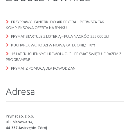
PRZYPRAWY I PANIERKI DO AIR FRYERA – PIERWSZA TAK
KOMPLEKSOWA OFERTA NA RYNKU
PRYMAT STARTUJE Z LOTERIĄ – PULA NAGRÓD 355 000 ZŁ!
KUCHAREK WCHODZI W NOWĄ KATEGORIĘ: FIXY!
15 LAT “KUCHENNYCH REWOLUCJI” – PRYMAT ŚWIĘTUJE RAZEM Z
PROGRAMEM!
PRYMAT Z POMOCĄ DLA POWODZIAN
Adresa
Prymat sp. z o.o.
ul. Chlebowa 14,
44-337 Jastrzębie-Zdrój