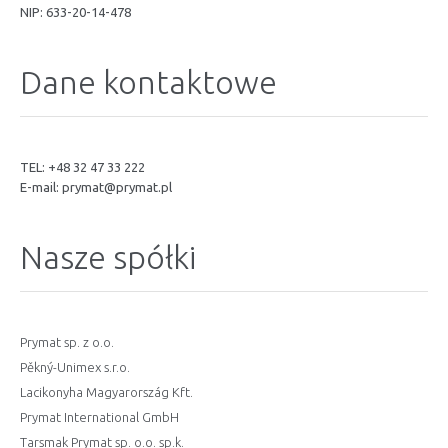
NIP: 633-20-14-478
Dane kontaktowe
TEL: +48 32 47 33 222
E-mail:
prymat@prymat.pl
Nasze spółki
Prymat sp. z o.o.
Pěkný-Unimex s.r.o.
Lacikonyha Magyarország Kft.
Prymat International GmbH
Tarsmak Prymat sp. o.o. sp.k.