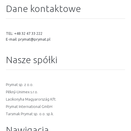
Dane kontaktowe
TEL: +48 32 47 33 222
E-mail:
prymat@prymat.pl
Nasze spółki
Prymat sp. z o.o.
Pěkný-Unimex s.r.o.
Lacikonyha Magyarország Kft.
Prymat International GmbH
Tarsmak Prymat sp. o.o. sp.k.
Nawigacja