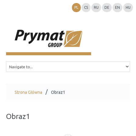
PL
CS
RU
DE
EN
HU
Strona Główna
Obraz1
Obraz1