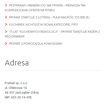
PRZYPRAWY I PANIERKI DO AIR FRYERA – PIERWSZA TAK
KOMPLEKSOWA OFERTA NA RYNKU
PRYMAT STARTUJE Z LOTERIĄ – PULA NAGRÓD 355 000 ZŁ!
KUCHAREK WCHODZI W NOWĄ KATEGORIĘ: FIXY!
15 LAT “KUCHENNYCH REWOLUCJI” – PRYMAT ŚWIĘTUJE RAZEM Z
PROGRAMEM!
PRYMAT Z POMOCĄ DLA POWODZIAN
Adresa
Prymat sp. z o.o.
ul. Chlebowa 14,
44-337 Jastrzębie-Zdrój
NIP: 633-20-14-478