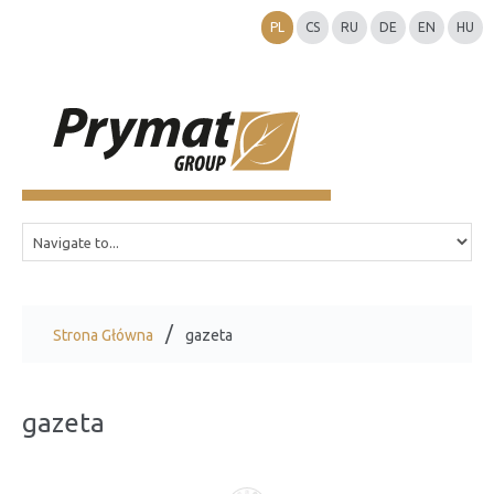
PL
CS
RU
DE
EN
HU
Strona Główna
gazeta
gazeta