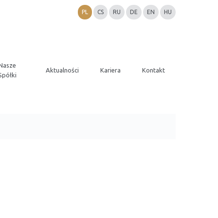
PL
CS
RU
DE
EN
HU
Nasze
Aktualności
Kariera
Kontakt
Spółki