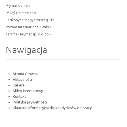
Prymat sp. z o.o.
Pěkný-Unimex s.r.o.
Lacikonyha Magyarország Kft.
Prymat International GmbH
Tarsmak Prymat sp. o.o. sp.k.
Nawigacja
Strona Główna
Aktualności
Kariera
Sklep internetowy
Kontakt
Polityka prywatności
Klauzula informacyjna dla kandydatów do pracy