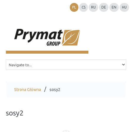
PL
CS
RU
DE
EN
HU
Strona Główna
sosy2
sosy2