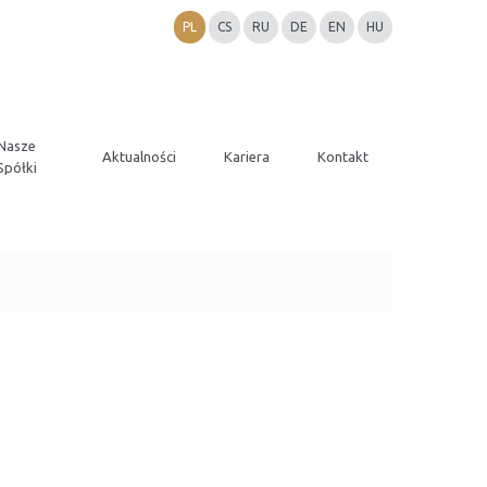
PL
CS
RU
DE
EN
HU
Nasze
Aktualności
Kariera
Kontakt
Spółki