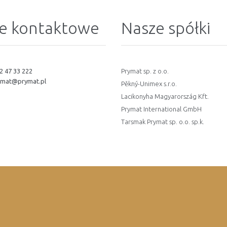
e kontaktowe
Nasze spółki
2 47 33 222
Prymat sp. z o.o.
ymat@prymat.pl
Pěkný-Unimex s.r.o.
Lacikonyha Magyarország Kft.
Prymat International GmbH
Tarsmak Prymat sp. o.o. sp.k.
oup / Dla Mediów