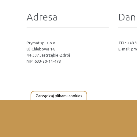
Adresa
Dan
Prymat sp. z o.o.
TEL: +48 3
ul. Chlebowa 14,
E-mail:
pr
44-337 Jastrzębie-Zdrój
NIP: 633-20-14-478
Zarządzaj plikami cookies
© 2023 PrymatGroup. Wszystkie Prawa Zastrzeżone.
PrymatGr