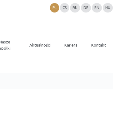
PL
CS
RU
DE
EN
HU
Nasze
Aktualności
Kariera
Kontakt
Spółki