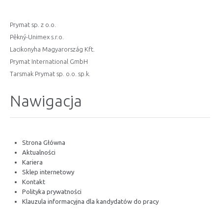
Prymat sp. z o.o.
Pěkný-Unimex s.r.o.
Lacikonyha Magyarország Kft.
Prymat International GmbH
Tarsmak Prymat sp. o.o. sp.k.
Nawigacja
Strona Główna
Aktualności
Kariera
Sklep internetowy
Kontakt
Polityka prywatności
Klauzula informacyjna dla kandydatów do pracy