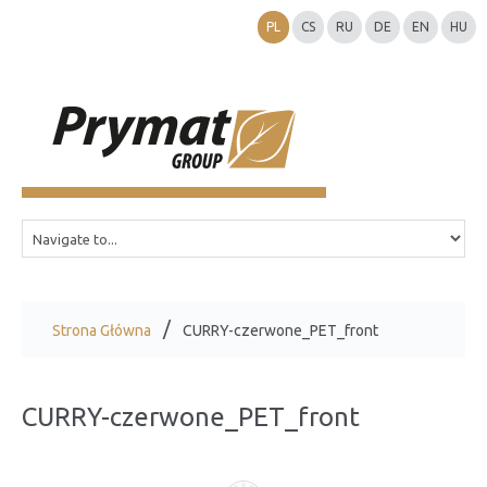
PL
CS
RU
DE
EN
HU
Strona Główna
CURRY-czerwone_PET_front
CURRY-czerwone_PET_front