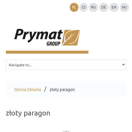
PL
CS
RU
DE
EN
HU
Strona Główna
złoty paragon
złoty paragon