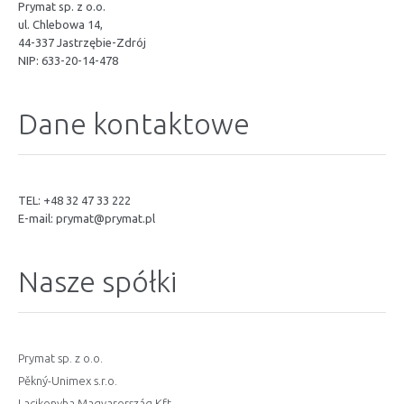
Prymat sp. z o.o.
ul. Chlebowa 14,
44-337 Jastrzębie-Zdrój
NIP: 633-20-14-478
Dane kontaktowe
TEL: +48 32 47 33 222
E-mail:
prymat@prymat.pl
Nasze spółki
Prymat sp. z o.o.
Pěkný-Unimex s.r.o.
Lacikonyha Magyarország Kft.