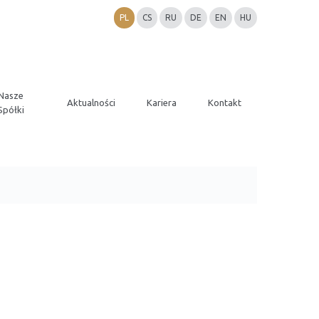
PL
CS
RU
DE
EN
HU
Nasze
Aktualności
Kariera
Kontakt
Spółki