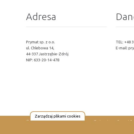
Adresa
Dan
Prymat sp. z o.o.
TEL: +48 3
ul. Chlebowa 14,
E-mail:
pr
44-337 Jastrzębie-Zdrój
NIP: 633-20-14-478
Zarządzaj plikami cookies
© 2023 PrymatGroup. Wszystkie Prawa Zastrzeżone.
PrymatGr