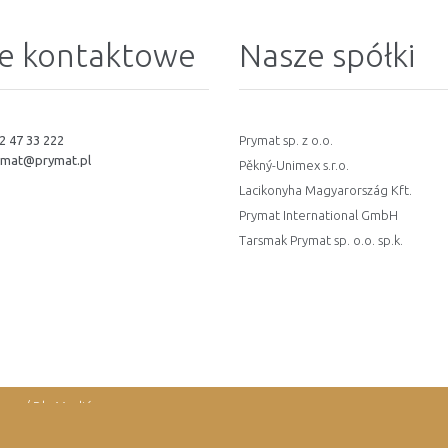
e kontaktowe
Nasze spółki
2 47 33 222
Prymat sp. z o.o.
ymat@prymat.pl
Pěkný-Unimex s.r.o.
Lacikonyha Magyarország Kft.
Prymat International GmbH
Tarsmak Prymat sp. o.o. sp.k.
oup / Dla Mediów