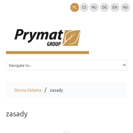
PL
CS
RU
DE
EN
HU
Strona Główna
zasady
zasady