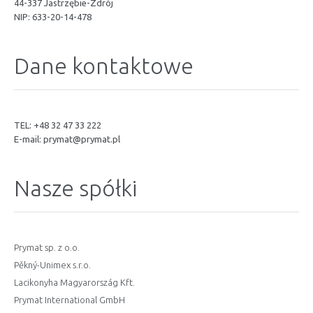
44-337 Jastrzębie-Zdrój
NIP: 633-20-14-478
Dane kontaktowe
TEL: +48 32 47 33 222
E-mail:
prymat@prymat.pl
Nasze spółki
Prymat sp. z o.o.
Pěkný-Unimex s.r.o.
Lacikonyha Magyarország Kft.
Prymat International GmbH