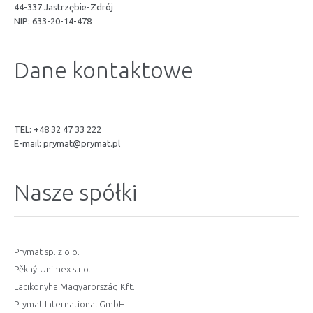
44-337 Jastrzębie-Zdrój
NIP: 633-20-14-478
Dane kontaktowe
TEL: +48 32 47 33 222
E-mail:
prymat@prymat.pl
Nasze spółki
Prymat sp. z o.o.
Pěkný-Unimex s.r.o.
Lacikonyha Magyarország Kft.
Prymat International GmbH