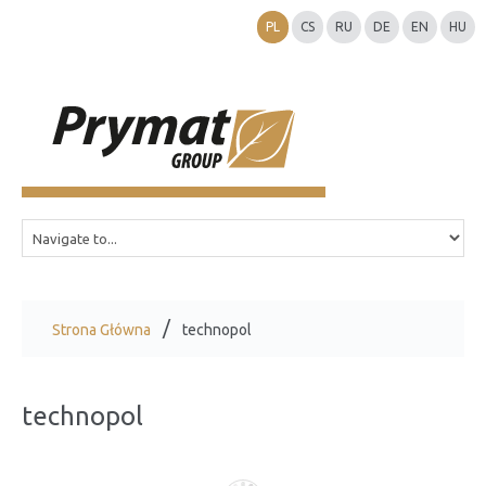
PL
CS
RU
DE
EN
HU
Strona Główna
technopol
technopol