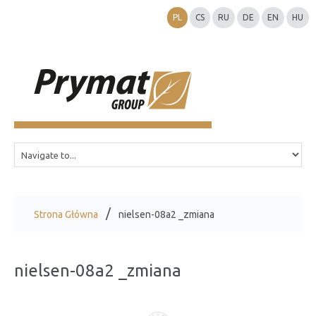
PL
CS
RU
DE
EN
HU
Strona Główna
nielsen-08a2 _zmiana
nielsen-08a2 _zmiana