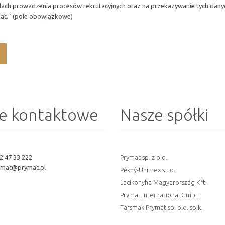
elach prowadzenia procesów rekrutacyjnych oraz na przekazywanie tych da
at.” (pole obowiązkowe)
e kontaktowe
Nasze spółki
2 47 33 222
Prymat sp. z o.o.
ymat@prymat.pl
Pěkný-Unimex s.r.o.
Lacikonyha Magyarország Kft.
Prymat International GmbH
Tarsmak Prymat sp. o.o. sp.k.