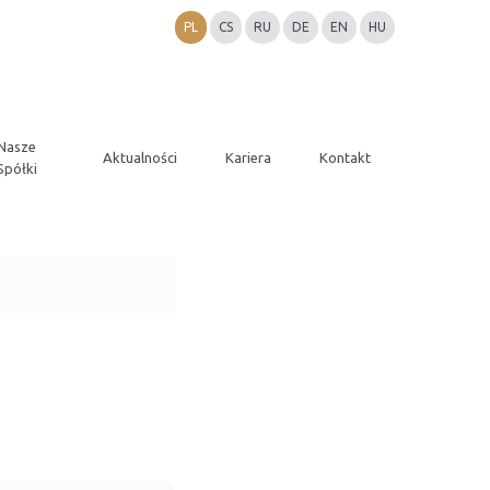
PL
CS
RU
DE
EN
HU
Nasze
Aktualności
Kariera
Kontakt
Spółki