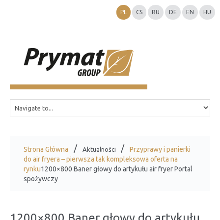
PL
CS
RU
DE
EN
HU
Strona Główna
Przyprawy i panierki
Aktualności
do air fryera – pierwsza tak kompleksowa oferta na
rynku
1200×800 Baner głowy do artykułu air fryer Portal
spożywczy
1200×800 Baner głowy do artykułu