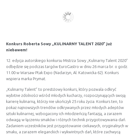
Konkurs Roberta Sowy „KULINARNY TALENT 2020” już
niebawem!
12. edycja autorskiego konkursu Mistrza Sowy „Kulinarny Talent 2020”
odbędzie się podczas targów EuroGastro w dniu 26 marca br. o godz.
11.00 w Warsaw Ptak Expo (Nadarzyn, Al. Katowicka 62). Konkurs
wspiera marka Prymat.
„Kulinarny Talent” to prestiżowy konkurs, który pozwala odkryć
wybitne zdolności wśród młodych kucharzy, rozpoczynających swoją
karierę kulinarną, którzy nie ukończyli 25 roku życia. Konkurs ten, to
pokaz najnowszych trendów odkrywanych przez młodych adeptów
sztuki kulinarnej, wzbogacony ich młodzieńczą fantazją, a zarazem
odwagą w łączeniu smaków i różnych technik przygotowywania dań.
Zadaniem uczestników jest przygotowanie ciekawych, oryginalnych w
smaku, a zarazem eleganckich i wykwintnych dań, które zachwycą