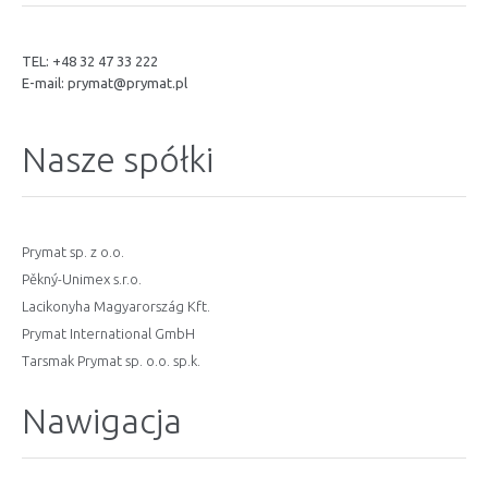
TEL: +48 32 47 33 222
E-mail:
prymat@prymat.pl
Nasze spółki
Prymat sp. z o.o.
Pěkný-Unimex s.r.o.
Lacikonyha Magyarország Kft.
Prymat International GmbH
Tarsmak Prymat sp. o.o. sp.k.
Nawigacja