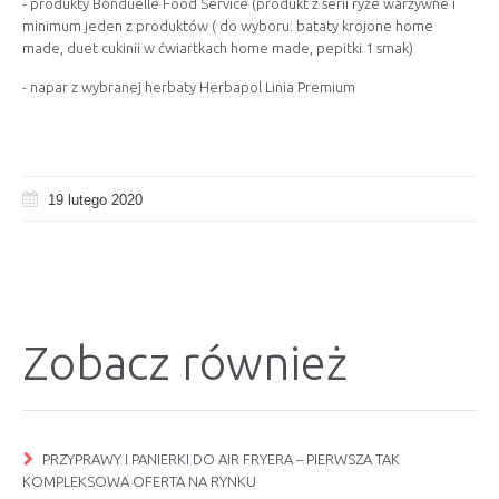
- produkty Bonduelle Food Service (produkt z serii ryże warzywne i
minimum jeden z produktów ( do wyboru: bataty krojone home
made, duet cukinii w ćwiartkach home made, pepitki 1 smak)
- napar z wybranej herbaty Herbapol Linia Premium
19 lutego 2020
Zobacz również
PRZYPRAWY I PANIERKI DO AIR FRYERA – PIERWSZA TAK
KOMPLEKSOWA OFERTA NA RYNKU