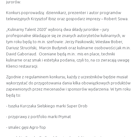
jurorów.
Konkurs poprowadzą: dziennikarz, prezenter i autor programów
telewizyjnych Krzysztof Ibisz oraz gospodarz imprezy – Robert Sowa.
„Kulinarny Talent 2020” wybiorą dwa składy jurorskie – jury
profesjonalne składające się ze znanych autorytetów kulinarnych, w
tym roku będą to m.in. szefowie: Jerzy Pasikowski, Wiesław Bober,
Dariusz Struciński, Marcin Budynek oraz kulinarne osobowości jak m.in.
David Gaboriaud. Oceniane będą m.in.: mis en place, techniki
kulinarne oraz smak i estetyka podania, czyli to, na co zwracają uwagę
Klienci restauracji.
Zgodnie z regulaminem konkursu, każdy z uczestników będzie musiał
wykorzystać do przygotowania dania kilka obowiązkowych produktów
zapewnionych przez mecenasów i sponsorów wydarzenia. W tym roku
będą to:
- tuszka Kurczaka Sielskiego marki Super Drob
- przyprawy z portfolio marki Prymat
- smalec gęsi Agro-Top