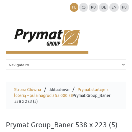
PL
CS
RU
DE
EN
HU
Strona Główna
Prymat startuje z
Aktualności
loterią – pula nagród 355 000 zł!
Prymat Group_Baner
538 x 223 (5)
Prymat Group_Baner 538 x 223 (5)