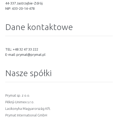
44-337 Jastrzębie-Zdrój
NIP: 633-20-14-478
Dane kontaktowe
TEL: +48 32 47 33 222
E-mail:
prymat@prymat.pl
Nasze spółki
Prymat sp. z o.o.
Pěkný-Unimex s.r.o.
Lacikonyha Magyarország Kft.
Prymat International GmbH