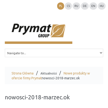
PL
CS
RU
DE
EN
HU
Strona Główna
Nowe produkty w
Aktualności
ofercie firmy Prymat
nowosci-2018-marzec.ok
nowosci-2018-marzec.ok