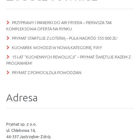
PRZYPRAWY I PANIERKI DO AIR FRYERA – PIERWSZA TAK
KOMPLEKSOWA OFERTA NA RYNKU
PRYMAT STARTUJE Z LOTERIĄ – PULA NAGRÓD 355 000 ZŁ!
KUCHAREK WCHODZI W NOWĄ KATEGORIĘ: FIXY!
15 LAT “KUCHENNYCH REWOLUCJI” – PRYMAT ŚWIĘTUJE RAZEM Z
PROGRAMEM!
PRYMAT Z POMOCĄ DLA POWODZIAN
Adresa
Prymat sp. z o.o.
ul. Chlebowa 14,
44-337 Jastrzębie-Zdrój