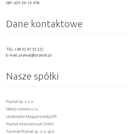
NIP: 633-20-14-478
Dane kontaktowe
TEL: +48 32 47 33 222
E-mail:
prymat@prymat.pl
Nasze spółki
Prymat sp. z o.o.
Pěkný-Unimex s.r.o.
Lacikonyha Magyarország Kft.
Prymat International GmbH
Tarsmak Prymat sp. o.o. sp.k.