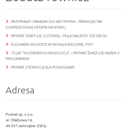
PRZYPRAWY I PANIERKI DO AIR FRYERA – PIERWSZA TAK
KOMPLEKSOWA OFERTA NA RYNKU
PRYMAT STARTUJE Z LOTERIĄ – PULA NAGRÓD 355 000 ZŁ!
KUCHAREK WCHODZI W NOWĄ KATEGORIĘ: FIXY!
15 LAT “KUCHENNYCH REWOLUCJI” – PRYMAT ŚWIĘTUJE RAZEM Z
PROGRAMEM!
PRYMAT Z POMOCĄ DLA POWODZIAN
Adresa
Prymat sp. z o.o.
ul. Chlebowa 14,
44-337 Jastrzębie-Zdrój