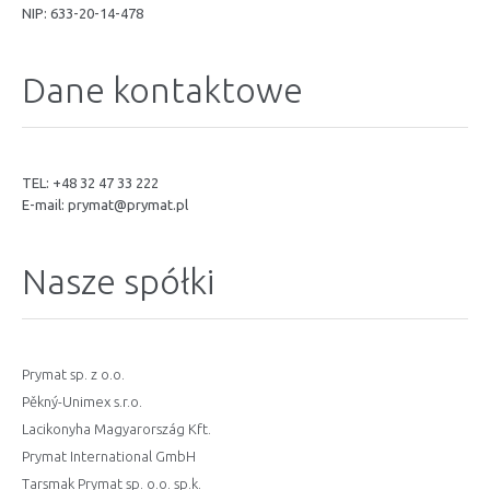
NIP: 633-20-14-478
Dane kontaktowe
TEL: +48 32 47 33 222
E-mail:
prymat@prymat.pl
Nasze spółki
Prymat sp. z o.o.
Pěkný-Unimex s.r.o.
Lacikonyha Magyarország Kft.
Prymat International GmbH
Tarsmak Prymat sp. o.o. sp.k.