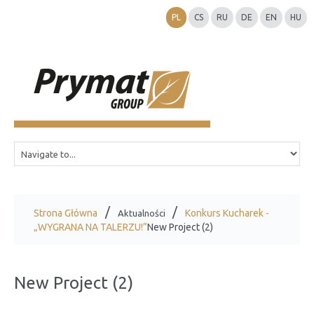
PL
CS
RU
DE
EN
HU
Strona Główna
Konkurs Kucharek -
Aktualności
„WYGRANA NA TALERZU!”
New Project (2)
New Project (2)