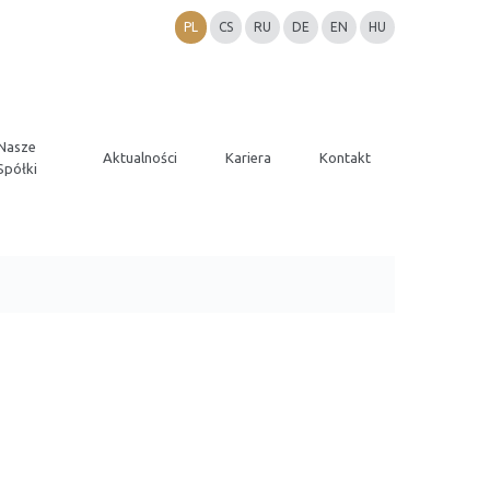
PL
CS
RU
DE
EN
HU
Nasze
Aktualności
Kariera
Kontakt
Spółki