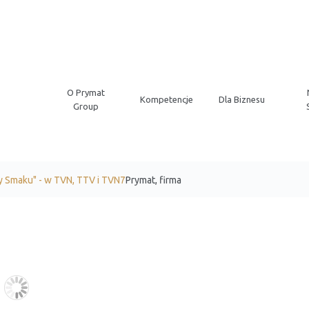
O Prymat
Kompetencje
Dla Biznesu
Group
y Smaku" - w TVN, TTV i TVN7
Prymat, firma