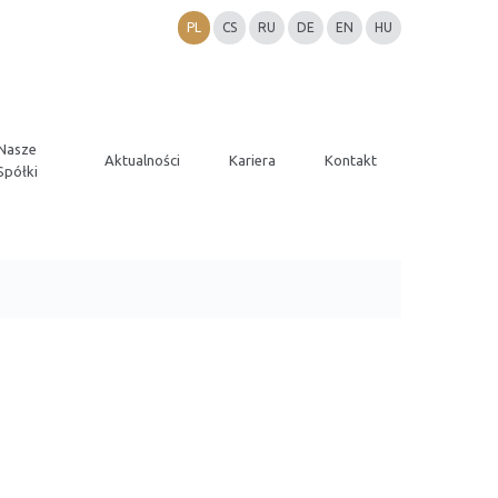
PL
CS
RU
DE
EN
HU
Nasze
Aktualności
Kariera
Kontakt
Spółki