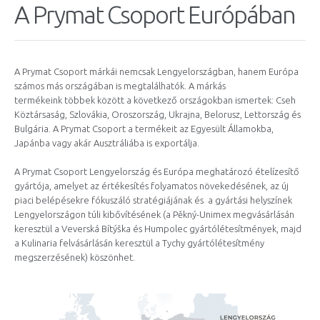
A Prymat Csoport Európában
A Prymat Csoport márkái nemcsak Lengyelországban, hanem Európa
számos más országában is megtalálhatók. A márkás
termékeink többek között a következő országokban ismertek: Cseh
Köztársaság, Szlovákia, Oroszország, Ukrajna, Belorusz, Lettország és
Bulgária. A Prymat Csoport a termékeit az Egyesült Államokba,
Japánba vagy akár Ausztráliába is exportálja.
A Prymat Csoport Lengyelország és Európa meghatározó ételízesítő
gyártója, amelyet az értékesítés folyamatos növekedésének, az új
piaci belépésekre fókuszáló stratégiájának és a gyártási helyszínek
Lengyelországon túli kibővítésének (a Pěkný-Unimex megvásárlásán
keresztül a Veverská Bítýška és Humpolec gyártólétesítmények, majd
a Kulinaria felvásárlásán keresztül a Tychy gyártólétesítmény
megszerzésének) köszönhet.