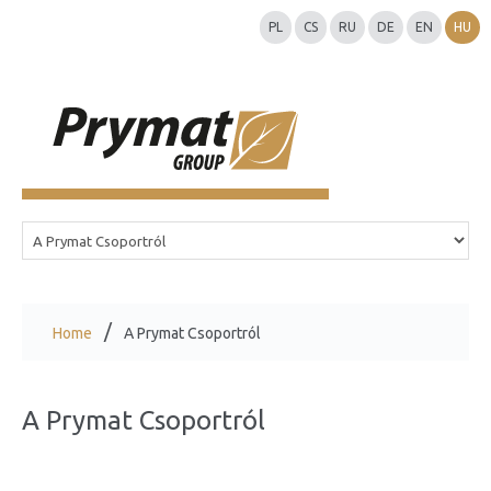
PL
CS
RU
DE
EN
HU
Home
A Prymat Csoportról
A Prymat Csoportról