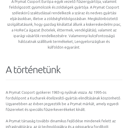
A Prymat Csoport Európa egyik vezető fűszergyártója, valamint
feldolgozott gyümölcsök és zöldségek gyártója. A Prymat Csoport
széleskörű szaktudással rendelkezik a száraz és nedves gyártási
eljárásokban, illetve a zöldségfeldolgozásban. Megkülönböztető
szolgáltatásunk, hogy gazdag kínálattal állunk a kiskereskedelmi piac,
a HoReCa ágazat (hotelek, éttermek, vendéglátás), valamint az
iparági vásárlók rendelkezésére. Valamennyi kulcsfontosságú
hálózatnak szállítunk termékeket, Lengyelországban és
külföldön egyaránt.
A történetünk
A Prymat Csoport gyökerei 1983-ig nyúlnak vissza. Az 1995-ös
fordulópont a Kucharek ételízesítő-gyártás elindításának köszönhető.
Ugyanebben az évben jegyezték be a Prymat márkát, amely egyedi
fűszereket és speciális fűszerkeverékeket kínált.
A Prymat társaság további dinamikus fejlődése mindenek felett az
infrastruktúrára, az új technológiákra és a gépparkra fordított