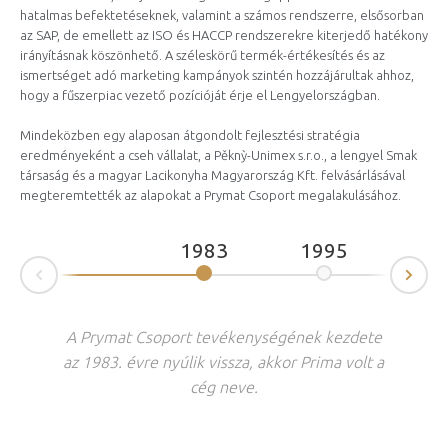
hatalmas befektetéseknek, valamint a számos rendszerre, elsősorban
az SAP, de emellett az ISO és HACCP rendszerekre kiterjedő hatékony
irányításnak köszönhető. A széleskörű termék-értékesítés és az
ismertséget adó marketing kampányok szintén hozzájárultak ahhoz,
hogy a fűszerpiac vezető pozícióját érje el Lengyelországban.
Mindeközben egy alaposan átgondolt fejlesztési stratégia
eredményeként a cseh vállalat, a Pěknỳ-Unimex s.r.o., a lengyel Smak
társaság és a magyar Lacikonyha Magyarország Kft. felvásárlásával
megteremtették az alapokat a Prymat Csoport megalakulásához.
1983
1995
19
Nex
Prev
A Prymat Csoport tevékenységének kezdete
az 1983. évre nyúlik vissza, akkor Prima volt a
cég neve.