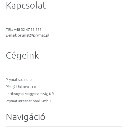
Kapcsolat
TEL: +48 32 47 33 222
E-mail:
prymat@prymat.pl
Cégeink
Prymat sp. z o.o.
Pěkný-Unimex s.r.o.
Lacikonyha Magyarország Kft.
Prymat International GmbH
Navigáció