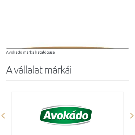
Avokado márka katalógusa
A vállalat márkái