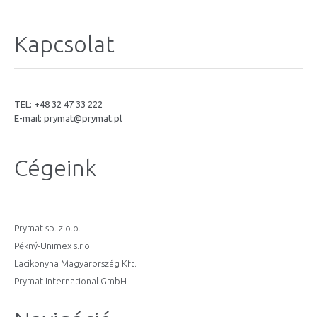
Kapcsolat
TEL: +48 32 47 33 222
E-mail:
prymat@prymat.pl
Cégeink
Prymat sp. z o.o.
Pěkný-Unimex s.r.o.
Lacikonyha Magyarország Kft.
Prymat International GmbH