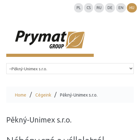
PL
CS
RU
DE
EN
HU
Home
Cégeink
Pěkný-Unimex s.r.o.
Pěkný-Unimex s.r.o.