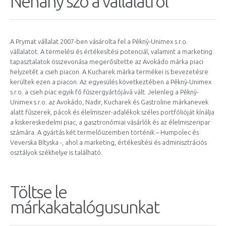
Néhány szó a vállalatról
A Prymat vállalat 2007-ben vásárolta fel a Pěknỳ-Unimex s.r.o.
vállalatot. A termelési és értékesítési potenciál, valamint a marketing
tapasztalatok összevonása megerősítette az Avokádo márka piaci
helyzetét a cseh piacon. A Kucharek márka termékei is bevezetésre
kerültek ezen a piacon. Az egyesülés következtében a Pěknỳ-Unimex
s.r.o. a cseh piac egyik fő fűszergyártójává vált. Jelenleg a Pěknỳ-
Unimex s.r.o. az Avokádo, Nadir, Kucharek és Gastroline márkanevek
alatt fűszerek, pácok és élelmiszer-adalékok széles portfólióját kínálja
a kiskereskedelmi piac, a gasztronómiai vásárlók és az élelmiszeripar
számára. A gyártás két termelőüzemben történik – Humpolec és
Veverska Bítyska -, ahol a marketing, értékesítési és adminisztrációs
osztályok székhelye is található.
Töltse le
márkakatalógusunkat