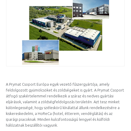
A Prymat Csoport Európa egyik vezető fűszergyártója, amely
feldolgozott gyümölcsöket és zöldségeket is gyárt. A Prymat Csoport
átfogó szakértelemmel rendelkezik a száraz és nedves gyártási
eljárások, valamint a zöldségfeldolgozás területén. Azt tesz minket
különlegességé, hogy széleskörű kínálattal állunk rendelkezésére a
kiskereskedelmi, a HoReCa (hotel, étterem, vendéglátás) és az
iparági piacoknak. Minden kulcsfontosságú lengyel és külföldi
hálózatnak beszállítói vagyunk.