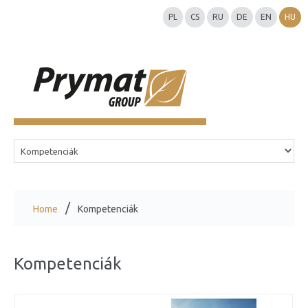
PL
CS
RU
DE
EN
HU
Home
Kompetenciák
Kompetenciák