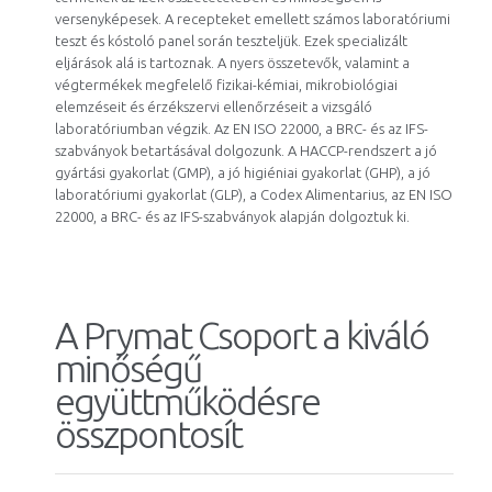
versenyképesek. A recepteket emellett számos laboratóriumi
teszt és kóstoló panel során teszteljük. Ezek specializált
eljárások alá is tartoznak. A nyers összetevők, valamint a
végtermékek megfelelő fizikai-kémiai, mikrobiológiai
elemzéseit és érzékszervi ellenőrzéseit a vizsgáló
laboratóriumban végzik. Az EN ISO 22000, a BRC- és az IFS-
szabványok betartásával dolgozunk. A HACCP-rendszert a jó
gyártási gyakorlat (GMP), a jó higiéniai gyakorlat (GHP), a jó
laboratóriumi gyakorlat (GLP), a Codex Alimentarius, az EN ISO
22000, a BRC- és az IFS-szabványok alapján dolgoztuk ki.
A Prymat Csoport a kiváló
minőségű
együttműködésre
összpontosít