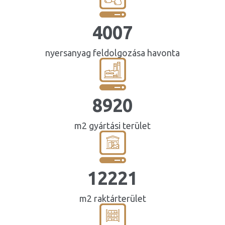
4007
nyersanyag feldolgozása havonta
8920
m2 gyártási terület
13736
m2 raktárterület