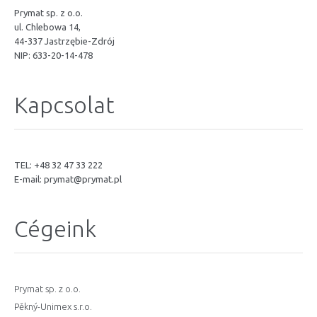
Prymat sp. z o.o.
ul. Chlebowa 14,
44-337 Jastrzębie-Zdrój
NIP: 633-20-14-478
Kapcsolat
TEL: +48 32 47 33 222
E-mail:
prymat@prymat.pl
Cégeink
Prymat sp. z o.o.
Pěkný-Unimex s.r.o.