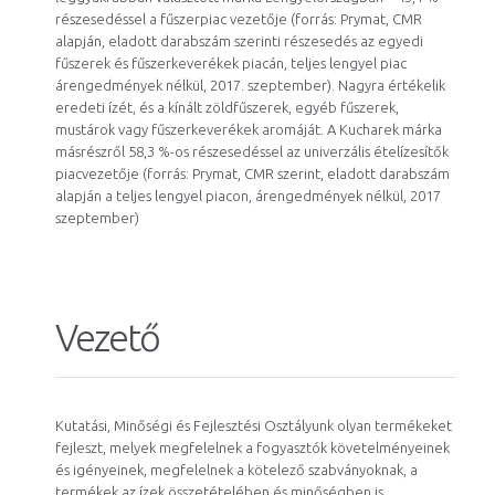
részesedéssel a fűszerpiac vezetője (forrás: Prymat, CMR
alapján, eladott darabszám szerinti részesedés az egyedi
fűszerek és fűszerkeverékek piacán, teljes lengyel piac
árengedmények nélkül, 2017. szeptember). Nagyra értékelik
eredeti ízét, és a kínált zöldfűszerek, egyéb fűszerek,
mustárok vagy fűszerkeverékek aromáját. A Kucharek márka
másrészről 58,3 %-os részesedéssel az univerzális ételízesítők
piacvezetője (forrás: Prymat, CMR szerint, eladott darabszám
alapján a teljes lengyel piacon, árengedmények nélkül, 2017
szeptember)
Vezető
Kutatási, Minőségi és Fejlesztési Osztályunk olyan termékeket
fejleszt, melyek megfelelnek a fogyasztók követelményeinek
és igényeinek, megfelelnek a kötelező szabványoknak, a
termékek az ízek összetételében és minőségben is