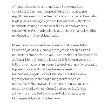
A Prymat Csoport valamennyi üzleti tevékenysége
vonatkozásában nagy hangsúlyt fektet a magas szintű
együttműködési normák fenntartására. Ez egyaránt magában
foglalja az alapanyagok gondos kiválasztását, valamint a
minősített és megbízható beszállítókkal a folyamatos
együttműködést. Mindezeknek köszönhetően a legkiválóbb
minőségű termékeket kínálhatjuk.
Mi nem csak termékeket értékesítünk. Mi a siker teljes
koncepcióját kínáljuk, amely erőteljes eladáson és stabil
marketing támogatáson alapul. A termelés hatékonyságát és
a géppark lehető legjobb kihasználását hangsúlyozzuk. A
teljes folyamat során minden részletet és annak fontosságát
figyelembe vesszük. Javítjuk berendezéseink
termelékenységét. E célból állandó befektetésünk a
legmodernebb technológia megszerzésében és
megvalósításában nyilvánul meg. Tisztában vagyunk az
emberek értékeivel és képességeikkel, ezért fontos
számunkra a hozzáértő alkalmazottak kiválasztása és
készségeik folyamatos fejlesztése.