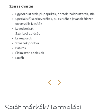
Száraz gyártás
Egyedi fűszerek, pl. paprikák, borsok, zöldfűszerek, stb.
Speciális fűszerkeverékek, pl. csirkéhez javasolt fűszer,
univerzális ízesítők
Leveskockák,
Szárított zöldség
Levesporok
Szószok porítva
Panírok
Élelmiszer-adalékok
Egyéb
Saját márkák/Termelési