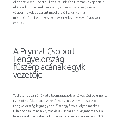
ellenőrzi őket. Ezenfelül az általunk kínált termékek speciális
eljárásokon mennek keresztül; a nyers összetevők és a
végtermékek egyaránt megfelelő fizikai-kémiai,
mikrobiológiai elemzéseken és érzékszervi vizsgálatokon
esnek át.
A Prymat Csoport
Lengyelország
fűszerpiacának egyik
vezetője
Tudjuk, hogyan érjük el a legmagasabb értékesítési volument.
Évek óta a fűszerpiac vezetői vagyunk. A Prymat sp. z o.o.
Lengyelország legnagyobb fűszergyártója, olyan márkák
tulajdonosa, mint a Prymat és a Kucharek. A Prymat márka a
leggyakrabban választott márka Lengyelországban – 43,1 %