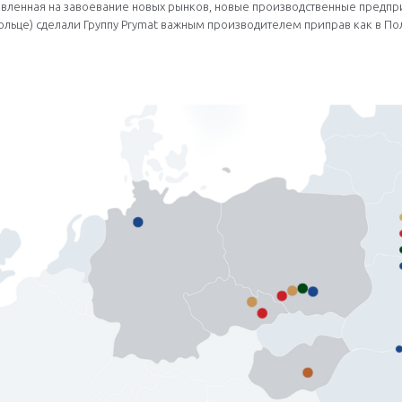
равленная на завоевание новых рынков, новые производственные предп
льце) сделали Группу Prymat важным производителем приправ как в Пол