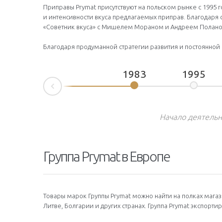
Приправы Prymat присутствуют на польском рынке с 1995 г
и интенсивности вкуса предлагаемых приправ. Благодаря 
«Советник вкуса» с Мишелем Мораном и Андреем Поланом
Благодаря продуманной стратегии развития и постоянной п
1983
1995
Prev
Начало деятельно
Группа Prymat в Европе
Товары марок Группы Prymat можно найти на полках магази
Литве, Болгарии и других странах. Группа Prymat экспорт