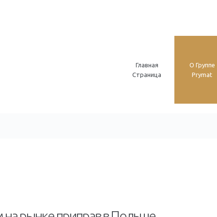
Главная
O Группе
Страница
Prymat
м на рынке приправ в Польше