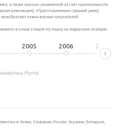
ынке, а также хорошо узнаваемой за счёт оригинальности
арная революция), «Приготовленные» (званый ужин),
 приобретают новых верных покупателей.
 вывело в конце концов эту марку на лидерские позиции.
2005
2006
2007
2
Next
называлась Pryma.
звестна в Чехии, Словакии, России, Украине, Беларуси,