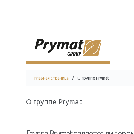
главная страница
O группе Prymat
O группе Prymat
Группа Prymat является лидеро