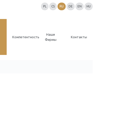
PL
CS
RU
DE
EN
HU
Наши
Компетентность
Контакты
Фирмы