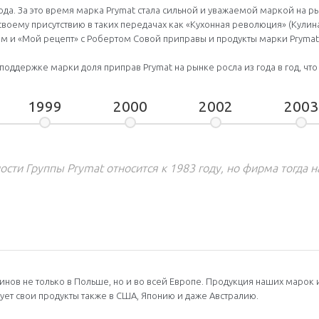
ода. За это время марка Prymat стала сильной и уважаемой маркой на р
своему присутствию в таких передачах как «Кухонная революция» (Кулин
 и «Мой рецепт» с Робертом Совой приправы и продукты марки Prymat
оддержке марки доля приправ Prymat на рынке росла из года в год, что
1999
2000
2002
2003
сти Группы Prymat относится к 1983 году, но фирма тогда 
нов не только в Польше, но и во всей Европе. Продукция наших марок и
ирует свои продукты также в США, Японию и даже Австралию.