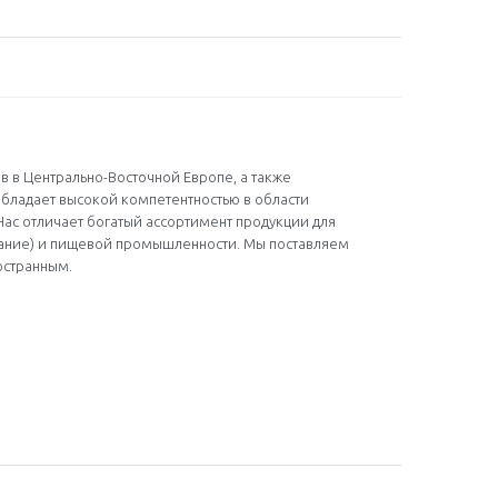
в в Центрально-Восточной Европе, а также
обладает высокой компетентностью в области
Нас отличает богатый ассортимент продукции для
тание) и пищевой промышленности. Мы поставляем
остранным.