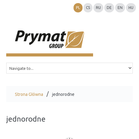
PL
CS
RU
DE
EN
HU
Strona Główna
jednorodne
jednorodne