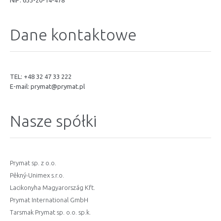
NIP: 633-20-14-478
Dane kontaktowe
TEL: +48 32 47 33 222
E-mail:
prymat@prymat.pl
Nasze spółki
Prymat sp. z o.o.
Pěkný-Unimex s.r.o.
Lacikonyha Magyarország Kft.
Prymat International GmbH
Tarsmak Prymat sp. o.o. sp.k.