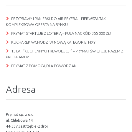
PRZYPRAWY I PANIERKI DO AIR FRYERA – PIERWSZA TAK
KOMPLEKSOWA OFERTA NA RYNKU
PRYMAT STARTUJE Z LOTERIĄ – PULA NAGRÓD 355 000 ZŁ!
KUCHAREK WCHODZI W NOWĄ KATEGORIĘ: FIXY!
15 LAT “KUCHENNYCH REWOLUCJI” – PRYMAT ŚWIĘTUJE RAZEM Z
PROGRAMEM!
PRYMAT Z POMOCĄ DLA POWODZIAN
Adresa
Prymat sp. z o.o.
ul. Chlebowa 14,
44-337 Jastrzębie-Zdrój