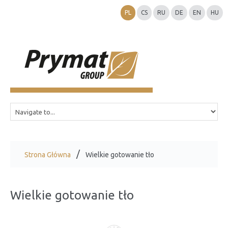
PL
CS
RU
DE
EN
HU
Strona Główna
Wielkie gotowanie tło
Wielkie gotowanie tło