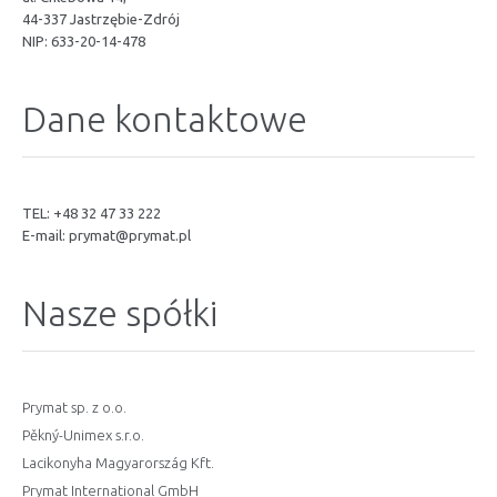
44-337 Jastrzębie-Zdrój
NIP: 633-20-14-478
Dane kontaktowe
TEL: +48 32 47 33 222
E-mail:
prymat@prymat.pl
Nasze spółki
Prymat sp. z o.o.
Pěkný-Unimex s.r.o.
Lacikonyha Magyarország Kft.
Prymat International GmbH